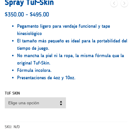
Spray Tuf-Skin
Rango
$
350.00
-
$
495.00
de
precios:
Pegamento ligero para vendaje funcional y tape
desde
kinesiológico
$350.00
El tamaño más pequeño es ideal para la portabilidad del
hasta
tiempo de juego.
$495.00
No mancha la piel ni la ropa, la misma fórmula que la
original Tuf-Skin.
Fórmula incolora.
Presentaciones de 4oz y 10oz.
TUF SKIN
Spray
Tuf-
SKU:
N/D