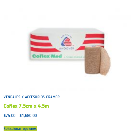
VENDAJES Y ACCESORIOS CRAMER
Coflex 7.5cm x 4.5m
Rango
$
75.00
-
$
1,680.00
de
precios:
desde
Seleccionar opciones
$75.00
hasta