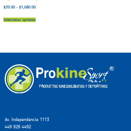
Rango
$
39.00
-
$
1,680.00
de
precios:
desde
Seleccionar opciones
$39.00
hasta
$1,680.00
CONTACTO
Av. Independencia 1113
449 928 4492