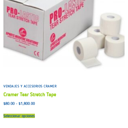
VENDAJES Y ACCESORIOS CRAMER
Cramer Tear Stretch Tape
Rango
$
80.00
-
$
1,800.00
de
precios:
desde
Seleccionar opciones
$80.00
hasta
$1,800.00